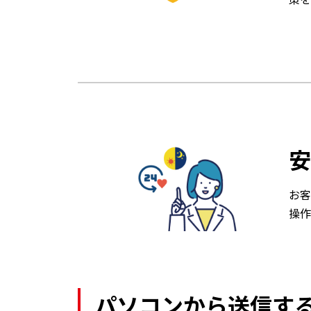
安
お客
操作
パソコンから送信す