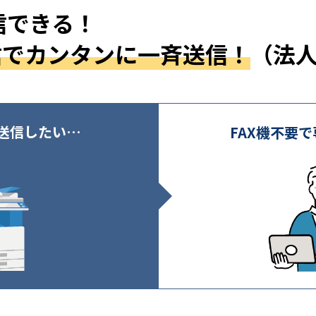
信できる！
信でカンタンに一斉送信！
（法
送信したい…
FAX機不要