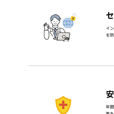
セ
イン
を防
安
年間
策を