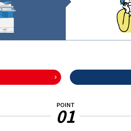
POINT
01