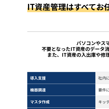
IT資産管理はすべてお
パソコンやス
不要となったIT資産のデータ
また、IT資産の入出庫や修
導入支援
社内
機器調達
要件
マスタ作成
キッ