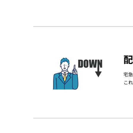
配
宅急
これ