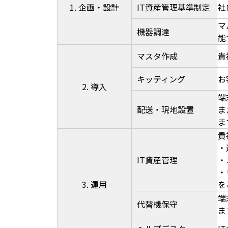
1. 企画・設計
IT資産管理基準制定
社
マ
機器調達
能
マスタ作成
貴
キッティング
お
2. 導入
端
配送・現地設置
ま
ま
貴
・
IT資産管理
・
・
3. 運用
を
端
代替機保守
ま