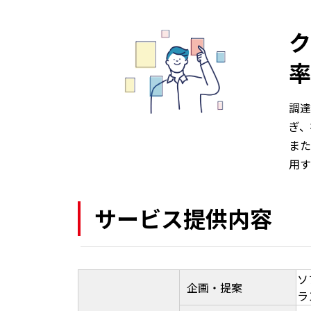
ク
率
調達
ぎ、
また
用す
サービス提供内容
ソ
企画・提案
ラ