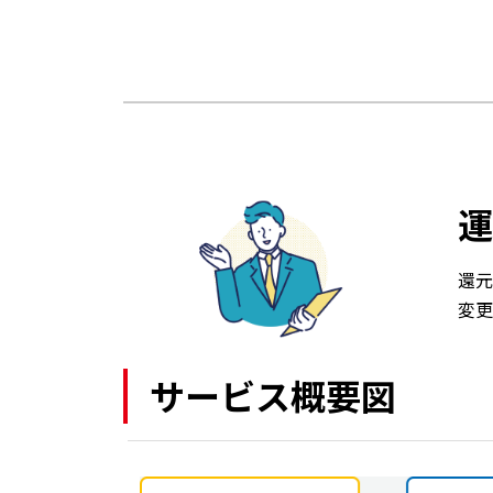
運
還元
変更
サービス概要図