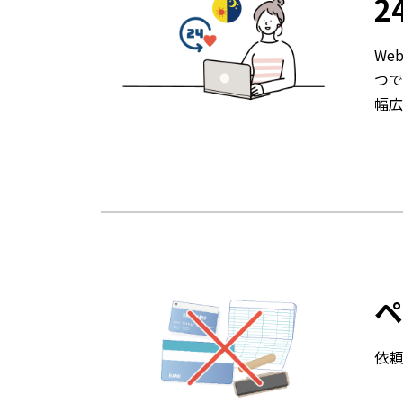
2
We
つ
幅広
ペ
依頼