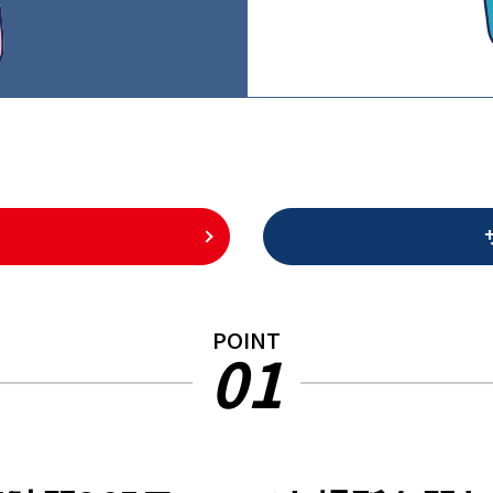
POINT
01