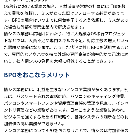
OS移行における業務の場合、人材派遣や常駐の社員には手順を教
えて業務を依頼し、ミスがあった際はフォローする必要がありま
す。BPOの場合はいつまでに何台完了するよう依頼し、ミスがあっ
た場合も外部の専門企業内で解決させます。
情シスの業務は広範囲にわたり、特に大規模なOS移行プロジェク
トなどでは、人員不足や専門スキルの不足、対応工数の増大といっ
た課題が顕著になります。こうした状況に対しBPOを活用すること
で、専門的なノウハウを持つ外部の専門企業が効率的かつ迅速に対
応し、社内情シスの負担を大幅に軽減することができます。
BPOをおこなうメリット
情シス業務には、利益を生まないノンコア業務が多くあります。例
えば、パスワード忘れの電話対応、パソコンのキッティング作業、
パソコンやスマートフォンや資産管理台帳の管理や見直し、インベ
ントリ管理などの業務があります。日々このような業務に追われ、
ビジネスを強くするためのIT戦略や、基幹システムの刷新などの付
加価値の高い業務ができません。
ノンコア業務についてBPOをおこなうことで、情シスは付加価値の