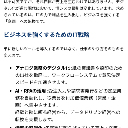
は不可欠ですが、それ自体が売上を生むわけではありません。デジ
タル化が進む現代において、情シスの役割は変化しています。 求め
られているのは、ITの力で利益を生み出し、ビジネスを強くする
「企画」への転換です。
ビジネスを強くするためのIT戦略
単に新しいツールを導入するのではなく、仕事のやり方そのものを
変えます。
アナログ業務のデジタル化
:紙の稟議書や捺印のため
の出社を撤廃し、ワークフローシステムで意思決定
スピードを加速させます。
AI・RPAの活用
:受注入力や請求書発行などの定型業
務を自動化し、従業員を付加価値業務（営業・企
画）へ集中させます。
経験と勘に頼る経営から、データドリブン経営への
転換を支援します。
情報の可視化
:各部署に散らばっている売上・在庫・