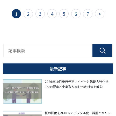
1
2
3
4
5
6
7
>
最新記事
2026年10月施行予定サイバー対処能力強化法
3つの要素と企業取り組むべき対策を解説
紙の図面をAI-OCRでデジタル化 課題とメリッ