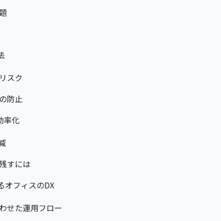
題
法
リスク
の防止
効率化
減
残すには
るオフィスのDX
わせた運用フロー