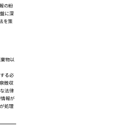
報の紛
盤に深
法を策
廃棄物以
する必
泉徴収
な法律
密情報が
が処理