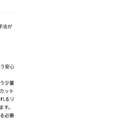
手法が
う安心
う少量
カット
れるリ
ます。
る必要