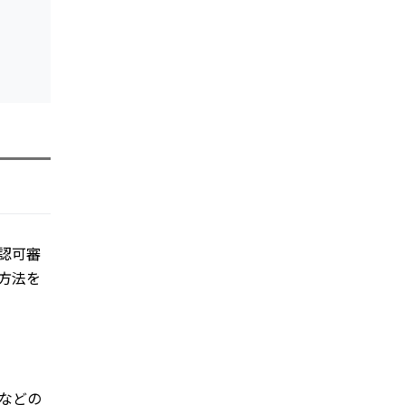
認可審
方法を
などの