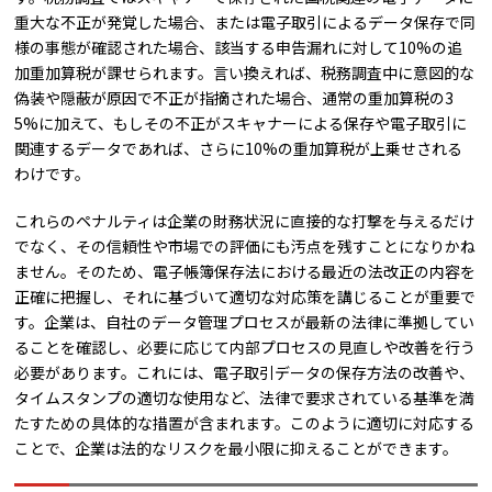
重大な不正が発覚した場合、または電子取引によるデータ保存で同
様の事態が確認された場合、該当する申告漏れに対して10%の追
加重加算税が課せられます。言い換えれば、税務調査中に意図的な
偽装や隠蔽が原因で不正が指摘された場合、通常の重加算税の3
5%に加えて、もしその不正がスキャナーによる保存や電子取引に
関連するデータであれば、さらに10%の重加算税が上乗せされる
わけです。
これらのペナルティは企業の財務状況に直接的な打撃を与えるだけ
でなく、その信頼性や市場での評価にも汚点を残すことになりかね
ません。そのため、電子帳簿保存法における最近の法改正の内容を
正確に把握し、それに基づいて適切な対応策を講じることが重要で
す。企業は、自社のデータ管理プロセスが最新の法律に準拠してい
ることを確認し、必要に応じて内部プロセスの見直しや改善を行う
必要があります。これには、電子取引データの保存方法の改善や、
タイムスタンプの適切な使用など、法律で要求されている基準を満
たすための具体的な措置が含まれます。このように適切に対応する
ことで、企業は法的なリスクを最小限に抑えることができます。