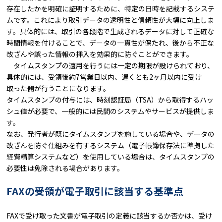
存在したかを明確に証明するために、特定の日時を記載するシステ
ムです。これにより取引データの透明性と信頼性が大幅に向上しま
す。具体的には、取引の各段階で生成されるデータに対して正確な
時間情報を付けることで、データの一貫性が保たれ、後から不正な
改ざんや誤った情報の挿入を効果的に防ぐことができます。
タイムスタンプの適用を行うには一定の期限が設けられており、
具体的には、受領後約7営業日以内、遅くとも2ヶ月以内に受け
取った側が行うことになります。
タイムスタンプの付与には、時刻認証局（TSA）から取得するハッ
シュ値が必要で、一般的には民間のシステムやサービスが提供しま
す。
なお、発行者が既にタイムスタンプを施している場合や、データの
改ざんを防ぐ仕組みを有するシステム（電子帳簿保存法に準拠した
経費精算システムなど）を使用している場合は、タイムスタンプの
必要性は免除される場合があります。
FAXの受領が電子取引に該当する基準点
FAXで受け取った文書が電子取引の定義に該当するか否かは、受け