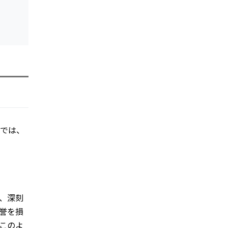
では、
、深刻
誉を損
このよ