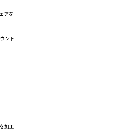
ェアな
ウント
を加工