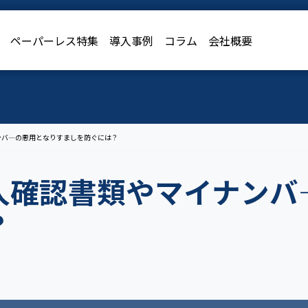
導入事例
ペーパーレス特集
コラム
会社概要
導入事例
コラム
会社概要
ンバ―の悪用となりすましを防ぐには？
人確認書類やマイナンバ
？