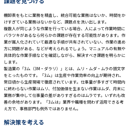
課題を見つける
棚卸表をもとに業務を精査し、統合可能な業務はないか、時間をか
けすぎている業務はないかなど、課題点を洗い出します。
複数人が同じような作業を行っている場合、人によって作業時間に
バラツキがあるなら何らかの課題が存在する可能性があります。作
業が属人化されていて最適な手順が共有されていない、作業の進め
方に問題がある、などが考えられるでしょう。マニュアルの有無や
具体的な作業手順などを確認しながら、解決すべき課題を明らかに
します。
製造業の「3ム（3M・ダラリ）」とは、ムリ・ムダ・ムラの頭文字
をとったものです。「3ム」は生産や作業効率の向上が期待され、
常日頃から生産現場で徹底されています。仕事量が多すぎて時間内
に終わらない作業はムリ、付加価値を生まない作業はムダ、月末に
業務が集中して仕事量の差がありすぎるのはムラです。いずれも改
善の余地があります。「3ムは」業界や職種を問わず活用できる考
え方で、事務部門も例外ではありません。
解決策を考える