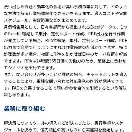
洗い出した課題と効率化の余地が高い事務作業に対して、どのよう
な方法で解決し業務効率化できるかを考えます。導入コストや実施
スケジュール、影響範囲などをまとめてます。
月例報告用として、日々各部門から提出されるExcelデータを、1つ
のExcelに転記して集計、定例レポート作成、PDF出力を行う作業
が発生している場合、RPAで転記、集計、定例レポート作成、PDF
出力まで自動で行うようにすれば作業時間の削減ができます。特に
処理数が多い場合、夜間にRPAを動かせば日中のサーバ負荷を軽減
できます。RPAは24時間365日働く労働力のため、業務上に合わせ
てシナリオを実行できます。
また、問い合わせが多いことが課題の場合、チャットボットを導入
することにより、単純な問い合わせ対応業務の削減が期待できま
す。FAQを充実させることで問い合わせ自体を削減するという解決
策もあります。
業務に取り組む
解決策についてツールの導入などが決まったら、実行手順やスケ
ジュールを決めて、優先順位の高いものから実運用を開始します。